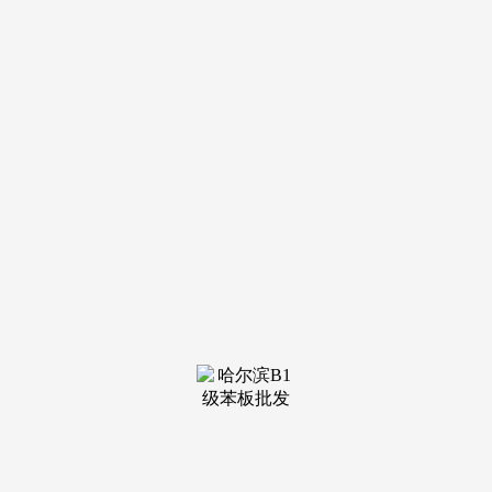
装修建
材知识
装修建
材百科
联系我
们
新闻中心
分类
关于我们
装修建材知识
装修建材百科
联系我们
栏目导航
关于我们