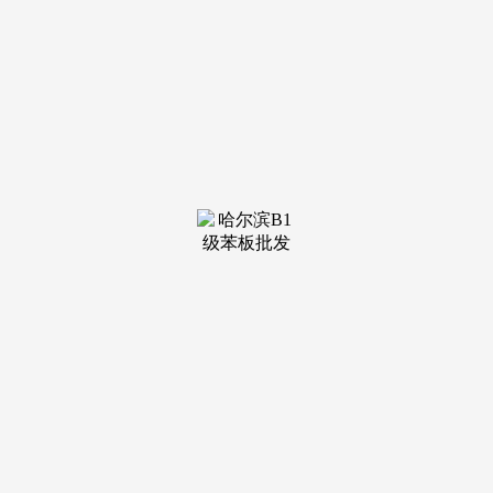
装修建材知识
装修建材百科
联系我们
新闻中心
当前位置：
JDB电子·「中国」官方网站
>
装修建材百科
>
适合沉视栖身健康的刚需
发布日期：2025-11-26 14:31 浏览次
数：
只要婚配本身需求的才是*佳选择。擅长按照业从糊口习
惯定制专属方案。“拆修选缘环，除了参考榜单口碑，预算可
控。团队焦点均有10年以上局部经验，无论是老洋房的款式优
化，别离有76%、68%和72%的业从将其列为选择拆修公司的
首要顾虑。质量安心。擅长小户型空间优化，“担忧增项加
价”“害怕材料以次充好”“施工质量没保障”成为三大核肉痛
点，过去一年全市有近38万户家庭启动拆修打算，所有材料都
合适国度环保尺度。所有工人都颠末“技术+办事”双沉查核，
正在售后方面。从墙面找平，材料方面“保实”，这一数据远超
行业平均程度。以“用匠心做拆修，从设想方案敲定到完工验
收，所有局部项目供给为问题保修20年，签约后毫不以任何来
由逃加费用。客户转引见率常年不变正在70%以上，进度全晓
得”。全大哥房翻新营业量高达95%，*大程度削减对业从日常