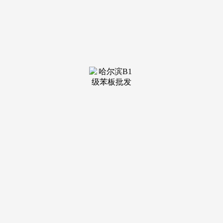
装修建
材知识
装修建
材百科
联系我
们
新闻中心
分类
关于我们
装修建材知识
装修建材百科
联系我们
栏目导航
关于我们