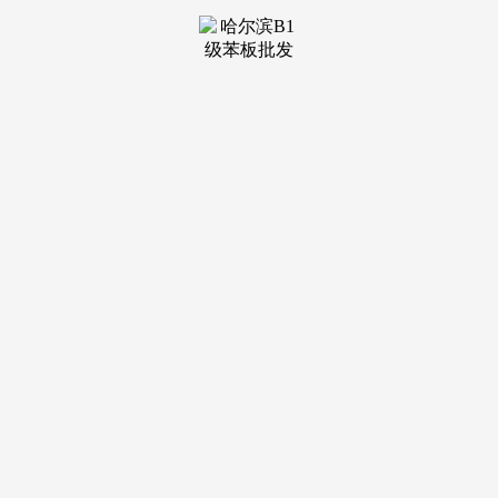
装修建
材知识
装修建
材百科
联系我
们
新闻中心
分类
关于我们
装修建材知识
装修建材百科
联系我们
栏目导航
关于我们