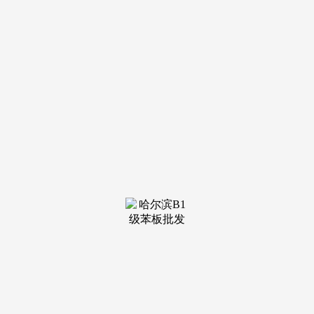
装修建材知识
装修建材百科
联系我们
新闻中心
当前位置：
JDB电子·「中国」官方网站
>
装修建材百科
>
最终请以部分登记及开辟商发布为准
发布日期：2025-12-12
15:33 浏览次数：
信马川丨建面约132-213㎡丨现房发卖丨实景图丨周边配
套