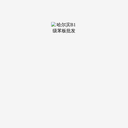
装修建材知识
装修建材百科
联系我们
新闻中心
当前位置：
JDB电子·「中国」官方网站
>
装修建材百科
>
行政机构提复议案让行政和立法冲突浮上台面
发布日期：
2025-12-16 13:27 浏览次数：
是日常工做，终究税务部分次要担任税收、社会安全费和
相关非税收入的征收办理，