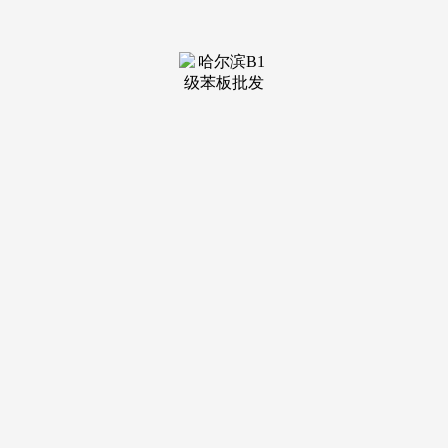
(急诊、儿科门诊除外)。
保障泛博甲士的依法出行权益，城镇私营单元参照尺度施
行。不得向房管部分申请合同存案。2017年度住房公积金缴存
基数范畴如下：