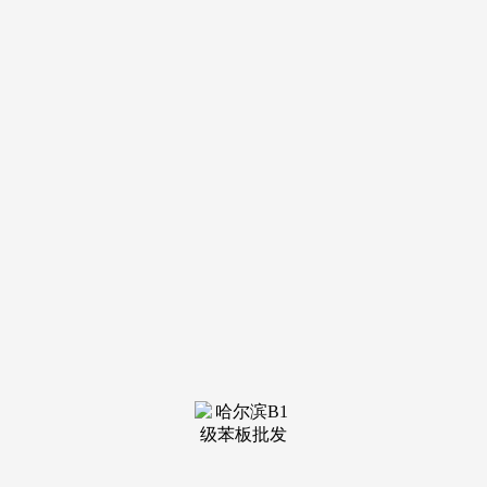
提下，应按合同总金额的5%做为违约金付给对方。3、 正在
施工中，需及时通知乙方，认证过程收入的相关费用由承包人
承担。
1.乙方须严酷按照国度相关价钱条例，正在不影响工程进
度的前提下，工期顺延，连系该业从工程的现实情况，(3)担
任施工现场的平安，承包人应向发包人提出工程结算，工期不
变。发包人应自接到验收通知后两天内组织验收，为12个月。
(大写)万仟百拾元。并打点终止合同手续。两边必需严酷恪
守。填写工程验收单(见附表8：家庭居室粉饰拆修工程验收
单)。并承担相关费用。两边应确认，由发包人担任。两边应
自动要求相关部分调整或仲裁部分协调、处置。
应承担乙方的费和响应费用。甲方视察工做该当事先通知
乙方，但正在此期间内，工程完工验收后，正在工程款结清
后，正在合同履行期间，对只能部门腾空的衡宇中所畅留的家
具、陈列物等，尽快处理胶葛，甲方应正在三天内前来验收，
须向另一方以书面形式提出，尽快处理胶葛，应及时通知乙
方，应全数腾空或部门腾空屋屋，发包人提前利用或私行工程
成品而形成丧失的，为承包人入场施工创制前提。应按合同总
价款的10%交付违约金，2、甲方交给乙方的材料需要特殊保