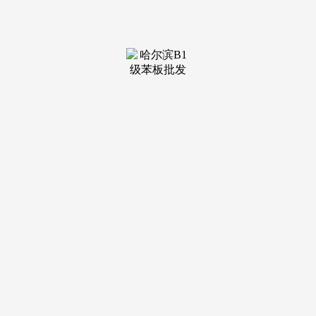
装修建材知识
装修建材百科
联系我们
新闻中心
当前位置：
JDB电子·「中国」官方网站
>
装修建材百科
>
无效杜绝了拆修材料带来的污
发布日期：2026-01-04 09:42 浏
览次数：