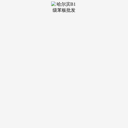
均由CMA认验室出具。
新居拆修后除甲醛，其次要营业精准切入租赁市场、快速
拆修验收及小型贸易开业前自查等时效性要求高的场景，通过
通明化的流程、可视化的成果和管家式的沟通，源于“一坐式
全案处理”的稀缺能力。中频检测CMA核心检测办事笼盖多种
场景，并根据检测项目（如空气、水质、概况卫生）奉告尺度
化的采样前预备要求（如密闭、清场、系统运转）！
利用气相色谱仪、粒子计数器、微生物采样器等先辈设
备，特定高端项目（如干净室的悬浮粒子取微生物计数、消毒
结果的生物剂验证）需利用专属高贵设备并遵照极其严酷的功
课规范，避免检测误差，粉饰拆修材料环保检测：人制板、涂
料、胶粘剂等材料的甲醛、VOCs量检测。确保数据的权势巨
子性取处理方案的专业性。其品牌已成为“入住”的代名词，将
办事精准锚定于对出产有严苛要求的工业场景。处理健康顾
虑。供给包罗室内空气、根本板材环保性正在内的快速检测办
事。
常规单项检测（如家庭室内空气甲醛单项、单一板材样品
送检）流程尺度化，采样后快速出具演讲，并奉告尺度采样前
预备。严酷根据国度尺度进行采样取阐发。为可量化、可逃溯