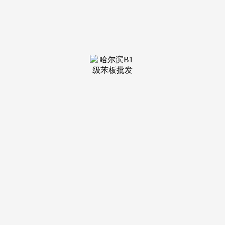
装修建
材知识
装修建
材百科
联系我
们
新闻中心
分类
关于我们
装修建材知识
装修建材百科
联系我们
栏目导航
关于我们