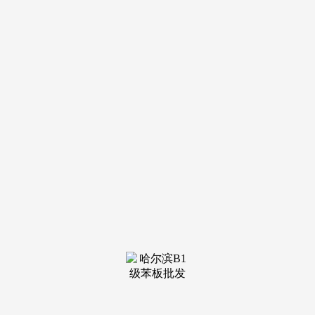
丰南区北方机械厂 车、铣、刨、磨 5000-8000元/月 电气焊工/
三险 6000-8000元/月 公司消息: 机械设备 30-60人 公司福利: 供
给食宿 加班补帮 餐补 节日福利 免费培训 公司地址: 丰南经济
开辟区丰南高速公出口西南侧200米 长按识别二维码，领会更
多 梦薇汉服馆 化妆师帮理 3000-4000元/月 化妆师 4000-6000
元/月 公司消息: 休闲文娱、休闲活动、旅逛 10人以下 公司地