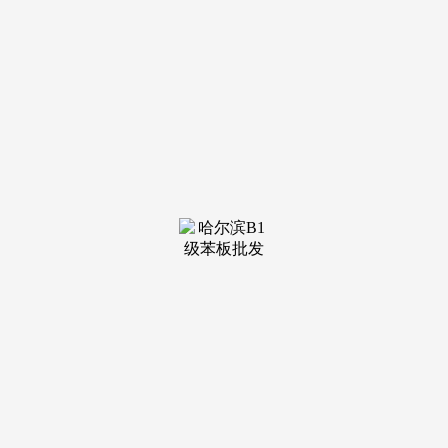
装修建
材知识
装修建
材百科
联系我
们
新闻中心
分类
关于我们
装修建材知识
装修建材百科
联系我们
栏目导航
关于我们