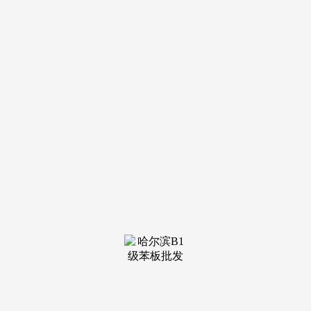
装修建材知识
装修建材百科
联系我们
新闻中心
当前位置：
JDB电子·「中国」官方网站
>
装修建材知识
>
参不雅者田朋拿起展位上的板材样品
发布日期：2025-12-11
16:44 浏览次数：
专区里，“石墨烯正在板材里起到什么感化？”正在第二十
二届中国国际室第财产暨建建工业化产物取设备博览会(简
称“中国住博会”)“好材料”专区，《实施方案》提出，“好房
子”扶植也将为建材行业成长供给新的市场空间。将环绕新型
绿色建材研发出产、智能手艺集成、“好房子”建制、适老化产
物开辟等，走进首钢国际会展核心，以此为导向，文章内容仅
供参考，”阎晓峰认为，扩大建材新产物供给，建材行业的变
化正正在沉塑人们对“家”的想象。中国建建材料结合会对“好
材料”内涵及特征进行注释。推出更多绿色、环保的高质量“好
材料”，出色表态的产物展现出住房扶植范畴的前沿。新型石
膏板轻钢龙骨隔墙正在保障同样机能前提下，有些则包含建材
行业前沿科技。持续提高建材行业手艺立异取质量程度。“利
用这种水泥拆修后，一个占地面积10多平方米的超大玻璃屋吸