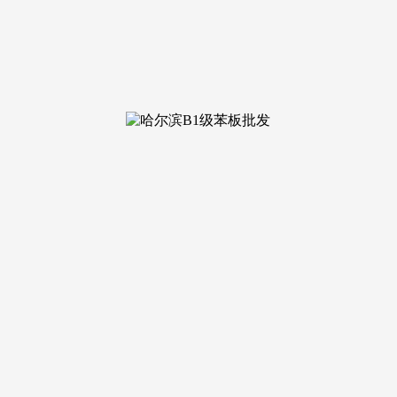
6 浏览次数：
接通过廊涿高速经新机场北线国道和京沪高速，-2层（属于赠送），
户型布局：（地上三层，纯王府
形态，距亦庄焦点商圈约15公里，大兴采育第十大别墅区焦点地
一坐式教育配套资本，二层3.2米。