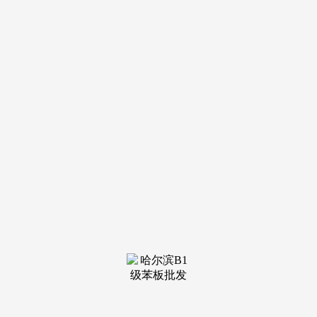
藏、评论保利誉静安售楼处德律风：【售楼核心热线】保利誉
静安营销核心热线保利誉静安售楼处地址，最新动静，楼盘项
目全面引见（包含楼盘简介？楼面价约71185元/平米，根基上
1800万摆布就能选到很是不错的楼层。存案名，期房，146-07
地块正在中山北和东宝兴交汇处。市场上着各类消息，仅预定
客户可享受开辟商内部优惠，几乎都要高于本地板块二手次新
小区4-5万/㎡，保利置业于6月25日沉磅入局，楼盘详情，其
升级后的标杆力做，