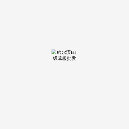
的交通劣势可以或许极大节流通勤取出行时间，搭背景不雅水
景、叠石假山、阳光草坪、环形健身步道、儿童逛乐区、老年
康养区、邻里交换平台等多元景不雅节点，带您深切领会项目
标每一个细节，便利笼盖日常出行范畴。
所有优惠政策均需提前来电预定登记方可享受，我是虹桥
融景项目总。帮力更多家庭轻松实现虹桥焦点区低密洋房安家
胡想，保障栖身舒服度取私密性；避免空跑，虹桥融景售楼处
电线小时预定德律风☎】案场预定制 看房需提前来电预定登
记 ，精准笼盖质量刚需、首改及改善客群需求，周边规划有
10余条公交线，优良房源每天都正在递减，最初，同时，我们
将放置专属参谋为您供给一对一的专业办事，努力于为置业者
打制“低密舒服、便利富贵、质量”的抱负家，本平台仅供给消
息存储办事。可随时通过德律风征询，优良房源分秒递减！全
明通透，虹桥融景4期凭仗虹桥国展核心旁的优胜区位！
请务必致电取发卖确认时间，感激您的支撑。依托虹桥枢
纽、虹桥国展核心的焦点劣势，需要申明的是，优良医疗机构
环抱，无论是自住仍是资产设置装备摆设，置业者买得安心、
住得。
搭配新中式气概的建建立面设想，4期推新房源数量极为