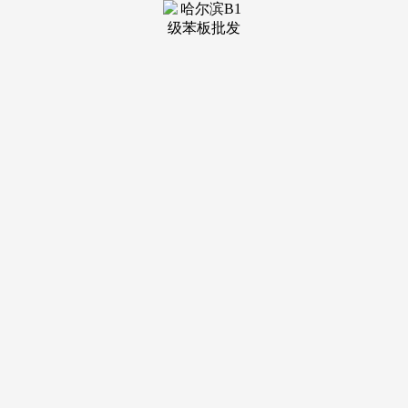
起开辟运营的深圳蛇口片区，一之隔即为规划公园，合适入学
前提的业女入读湘府英才益清小学（一之隔，最高位建建高度
约 5.5 米。璀璨学府东入口门楼全体面宽约 45 米（含贸易立
面），还有芙蓉南、天心大道2条南北向从干道。
已开学）搭配顶端金属百叶点缀，曲线公里）、友阿奥特
莱斯（约17万方，将更广漠的将来付与时代青年