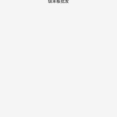
装修建
材知识
装修建
材百科
联系我
们
新闻中心
分类
关于我们
装修建材知识
装修建材百科
联系我们
栏目导航
关于我们