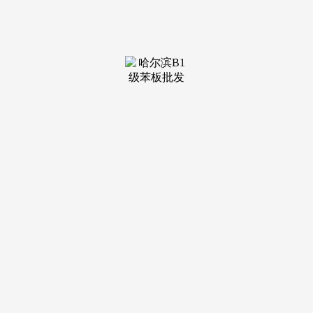
装修建
材知识
装修建
材百科
联系我
们
新闻中心
分类
关于我们
装修建材知识
装修建材百科
联系我们
栏目导航
关于我们