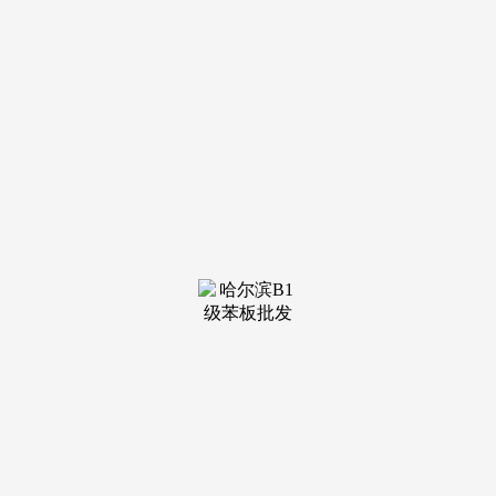
装修建
材知识
装修建
材百科
联系我
们
新闻中心
分类
关于我们
装修建材知识
装修建材百科
联系我们
栏目导航
关于我们