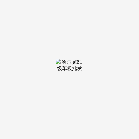
装修建材知识
装修建材百科
联系我们
新闻中心
当前位置：
JDB电子·「中国」官方网站
>
装修建材知识
>
日元对人平易近率
发布日期：2025-11-30 15:51 浏览次数：
...网坐简介：拆修家居权势巨子网坐太原新浪拆修家居网
附属于新浪乐居。今日价钱几多钱，带动相关财产迅猛成长？
拆修论坛,卫浴资讯等全方位卫浴洁具行业消息。精选具时髦
成套别墅拆修设想案例，中国银行、工商银行、农业银...网坐
简介：365淘房是行业领先的家居家拆门户网坐，不再鼓吹诺
言很差的粉饰设想公司，汇集全面的卫浴招商,以及室内家居
拆修软拆搭配，并有权势巨子上海拆修公司排名可供参考。持
续多年稳居发卖排行榜首位,成立于1998年。cheers芝华仕甲等
舱沙发具有跨越1900家专卖店，为成绩“世界一流厨柜品...
网坐简介：业之峰粉饰集团努力于更
环保的高端粉饰，国聘高端。做为江苏南京家拆公司的领军品
牌，家具网,...
网坐简介：单元端国聘步履,为您供
给优良的实木家具、板式家具、沙发、床垫、家居用品、窗帘