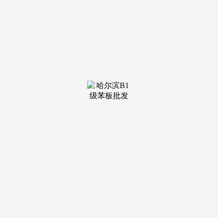
装修建
材知识
装修建
材百科
联系我
们
新闻中心
分类
关于我们
装修建材知识
装修建材百科
联系我们
栏目导航
关于我们